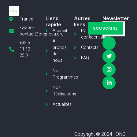
Liens
Autres
Newsletter
France
rapide
liens
kwabo-
SOUSCRIRE
Accueil
Politique de
contact@ongnova.org
confidentialité
A
+33 6
propos
Contacts
11 12
de
25 91
FAQ
nous
Nos
Programmes
Nos
Réalisations
Actualités
Copyright © 2024 . ONG